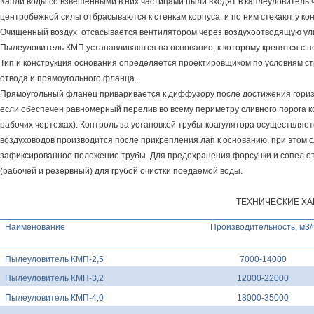
Капли воды со взвешенными в них частицами пыли входят в каплеуловитель
центробежной силы отбрасываются к стенкам корпуса, и по ним стекают у ко
Очищенный воздух отсасывается вентилятором через воздухоотводящую ул
Пылеуловитель КМП устанавливаются на основание, к которому крепятся с п
Тип и конструкция основания определяется проектировщиком по условиям с
отвода и прямоугольного фланца.
Прямоугольный фланец приваривается к диффузору после достижения горизо
если обеспечен равномерный перелив во всему периметру сливного порога ко
рабочих чертежах). Контроль за установкой трубы-коагулятора осуществляе
воздуховодов производится после прикрепления лап к основанию, при этом 
зафиксированное положение трубы. Для предохранения форсунки и сопел о
(рабочей и резервный) для грубой очистки поедаемой воды.
ТЕХНИЧЕСКИЕ ХА
Наименование
Производительность, м3/
Пылеуловитель КМП-2,5
7000-14000
Пылеуловитель КМП-3,2
12000-22000
Пылеуловитель КМП-4,0
18000-35000