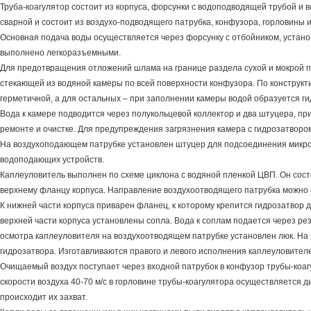
Труба-коагулятор состоит из корпуса, форсунки с водоподводящей трубой и
сварной и состоит из воздухо-подводящего патрубка, конфузора, горловины 
Основная подача воды осуществляется через форсунку с отбойником, устано
выполнено легкоразъемными.
Для предотвращения отложений шлама на границе раздела сухой и мокрой п
стекающей из водяной камеры по всей поверхности конфузора. По конструк
герметичной, а для остальных – при заполнении камеры водой образуется 
Вода к камере подводится через полукольцевой коллектор и два штуцера, 
ремонте и очистке. Для предупреждения загрязнения камера с гидрозатворо
На воздухоподающем патрубке установлен штуцер для подсоединения микро
водоподающих устройств.
Каплеуловитель выполнен по схеме циклона с водяной пленкой ЦВП. Он сост
верхнему фланцу корпуса. Направление воздухоотводящего патрубка можно 
К нижней части корпуса приварен фланец, к которому крепится гидрозатвор 
верхней части корпуса установлены сопла. Вода к соплам подается через ре
осмотра каплеуловителя на воздухоотводящем патрубке установлен люк. На
гидрозатвора. Изготавливаются правого и левого исполнения каплеуловителе
Очищаемый воздух поступает через входной патрубок в конфузор трубы-коаг
скорости воздуха 40-70 м/с в горловине трубы-коагулятора осуществляется 
происходит их захват.