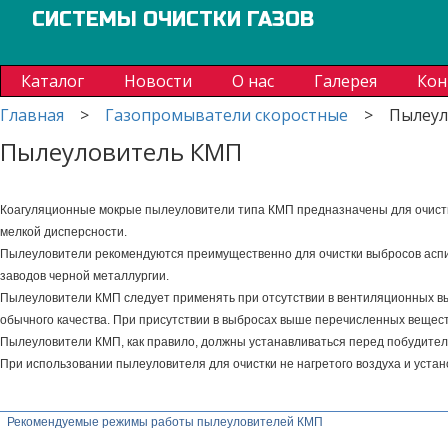
СИСТЕМЫ ОЧИСТКИ ГАЗОВ
Каталог
Новости
О нас
Галерея
Кон
Главная
>
Газопромыватели скоростные
>
Пылеул
Пылеуловитель КМП
Коагуляционные мокрые пылеуловители типа КМП предназначены для очистк
мелкой дисперсности.
Пылеуловители рекомендуются преимущественно для очистки выбросов аспи
заводов черной металлургии.
Пылеуловители КМП следует применять при отсутствии в вентиляционных вы
обычного качества. При присутствии в выбросах выше перечисленных вещес
Пылеуловители КМП, как правило, должны устанавливаться перед побудител
При использовании пылеуловителя для очистки не нагретого воздуха и уст
Рекомендуемые режимы работы пылеуловителей КМП