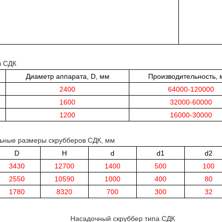
в СДК
Диаметр аппарата, D, мм
Производительность, 
2400
64000-120000
1600
32000-60000
1200
16000-30000
ьные размеры скрубберов СДК, мм
D
H
d
d1
d2
3430
12700
1400
500
100
2550
10590
1000
400
80
1780
8320
700
300
32
Насадочный скруббер типа СДК