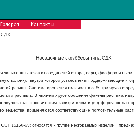
В
Галерея
Контакты
 СДК
Насадочные скрубберы типа СДК.
и запыленных газов от соеди­нений фтора, серы, фосфора и пыли.
льную колонку, внутри которой установлены поддерживающие и о
стой резины. Система орошения включает в себя три яруса форсун
келами распыла. В нижнем ярусе орошения факелы распыла направ
аплеуловитель с коническим завихрителем и ряд форсунок для п
ого вещества применяются соответствующие поглотительные раст
ГОСТ 15150-69; относятся к группе несгораемых изделий; предна