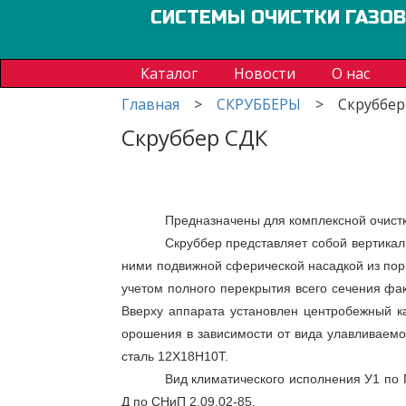
СИСТЕМЫ ОЧИСТКИ ГАЗО
Каталог
Новости
О нас
Главная
>
СКРУББЕРЫ
>
Скруббер
Скруббер СДК
Предназначены для комплексной очистк
Скруббер представляет собой вертика
ними подвижной сферической насадкой из пори
учетом полного перекрытия всего сечения фа
Вверху аппарата установлен центробежный к
орошения в зависимости от вида улавливаем
сталь 12Х18Н10Т.
Вид климатического исполнения У1 по 
Д по СНиП 2.09.02-85.