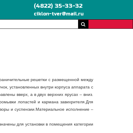
(4822) 35-33-32
ciklon-tver@mail.ru
граничительные решетки с размещенной между
ок, установленных внутри кор­пуса аппарата с
лены вверх, а в двух верхних ярусах – вниз.
ромывки лопастей и кармана завихрителя.Для
воры и суспензии.Материальное исполнение –
значены для установки в помещения категории