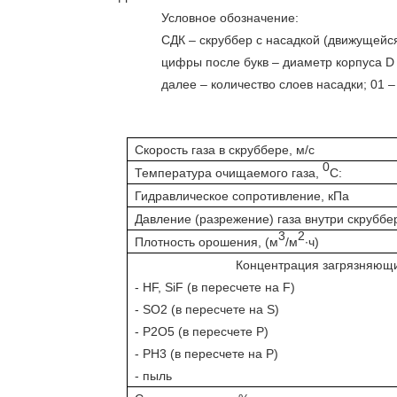
Условное обозначение:
СДК – скруббер с насадкой (движущейс
цифры после букв – диаметр корпуса D 
далее – количество слоев насадки; 01 
Скорость газа в скруббере, м/с
0
Температура очищаемого газа,
С:
Гидравлическое сопротивление, кПа
Давление (разрежение) газа внутри скруббе
3
2
Плотность орошения, (м
/м
∙ч)
Концентрация загрязняющих
- HF, SiF (в пересчете на F)
- SО2 (в пересчете на S)
- Р2О5 (в пересчете Р)
- РН3 (в пересчете на Р)
- пыль