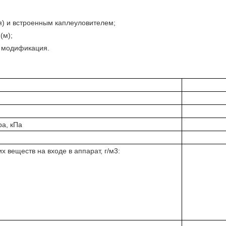
я) и встроенным каплеуловителем;
(м);
– модификация.
ра, кПа
 веществ на входе в аппарат, г/м3: