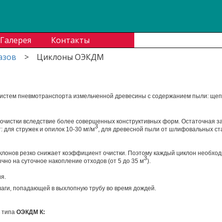
В
Галерея
Контакты
азов
>
Циклоны ОЭКДМ
истем пневмотранспорта измельченной древесины с содержанием пыли: щепа, 
чистки вследствие более совершенных конструктивных форм. Остаточная за
3
 для стружек и опилок 10-30 мг/м
, для древесной пыли от шлифовальных ста
клонов резко снижает коэффициент очистки. Поэтому каждый циклон необход
3
но на суточное накопление отходов (от 5 до 35 м
).
я.
лаги, попадающей в выхлопную трубу во время дождей.
я типа
ОЭКДМ К: