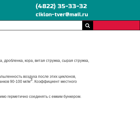
(4822) 35-33-32
ciklon-tver@mail.ru
дробленка, кора, витая стружка, сырая стружка,
пыленность воздуха после этих циклонов,
3
нков 90-100 мг/м
. Коэффициент местного
имо герметично соединять с емким бункером.