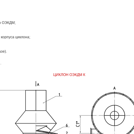
го ОЭКДМ;
корпуса циклона;
зе).
.
ЦИКЛОН ОЭКДМ К