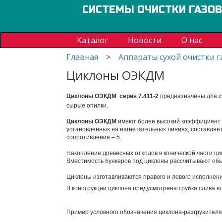
СИСТЕМЫ ОЧИСТКИ ГАЗО
Каталог
Новости
О нас
Главная
>
Аппараты сухой очистки г
Циклоны ОЭКДМ
Циклоны ОЭКДМ
серия 7.411-2
предназначены для с
сырые опилки.
Циклоны ОЭКДМ
имеют более высокий коэффициент о
установленных на нагнетательных линиях, составляет:
сопротивления – 5.
Накопление древесных отходов в конической части ци
Вместимость бункеров под циклоны рассчитывают обыч
Циклоны изготавливаются правого и левого исполнени
В конструкции циклона предусмотрена трубка слива в
Пример условного обозначения циклона-разгрузител